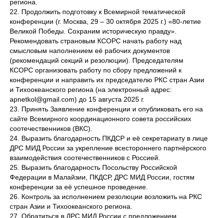
региона.
22. Продолжить подготовку к Всемирной тематической
конференции (г. Москва, 29 – 30 октября 2025 г.) «80-летие
Великой Победы. Сохраним историческую правду».
Рекомендовать страновым КСОРС начать работу над
смысловым наполнением её рабочих документов
(рекомендаций секций и резолюции). Председателям
КСОРС организовать работу по сбору предложений к
конференции и направить их председателю РКС стран Азии
и Тихоокеанского региона (на электронный адрес:
apnetkol@gmail.com) до 15 августа 2025 г.
23. Принять Заявление конференции и опубликовать его на
сайте Всемирного координационного совета российских
соотечественников (ВКС).
24. Выразить благодарность ПКДСР и её секретариату в лице
ДРС МИД России за укрепление всестороннего партнёрского
взаимодействия соотечественников с Россией.
25. Выразить благодарность Посольству Российской
Федерации в Малайзии, ПКДСР, ДРС МИД России, гостям
конференции за её успешное проведение.
26. Контроль за исполнением резолюции возложить на РКС
стран Азии и Тихоокеанского региона.
27. Обратиться в ДРС МИД России с предложением