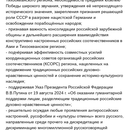
Тихоокеанского региона, необходимость придания юбилею
Победы широкого звучания, утверждения её непреходящего
исторического значения, закрепления признания решающей
роли СССР в разгроме нацистской Германии и
освобождении порабощённых народов;
- признавая важность консолидации российской зарубежной
общины и дальнейшего расширения взаимодействия
конструктивно настроенных российских соотечественников в
Азии и Тихоокеанском регионе;
- подчёркивая эффективность совместных усилий
координационных советов организаций российских
соотечественников (КСОРС) региона, нацеленных на
продвижение традиционных российских духовно-
нравственных ценностей и сохранение историко-культурного
наследия;
- поддерживая Указ Президента Российской Федерации
В.В.Путина от 19 августа 2024 г. «Об оказании гуманитарной
поддержки лицам, разделяющим традиционные российские
духовно-нравственные ценности»;
- решительно осуждая любые проявления антироссийских
настроений, русофобии и «культуры отмены» всего русского,
направленные среди прочего на дискредитацию и
дискриминацию многомиллионной русскоговорящей